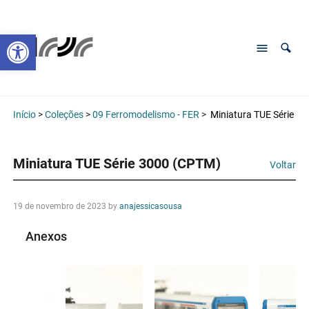
Abrir a barra de ferramentas
Início
>
Coleções
>
09 Ferromodelismo - FER
>
Miniatura TUE Série 3
Miniatura TUE Série 3000 (CPTM)
Voltar
19 de novembro de 2023
by
anajessicasousa
Anexos