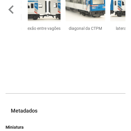
conexão entre vagões
diagonal da CTPM
lateral
Metadados
Miniatura